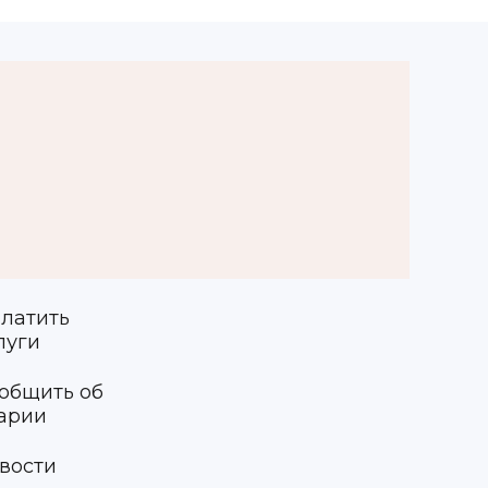
латить
луги
общить об
арии
вости