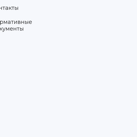
нтакты
рмативные
кументы