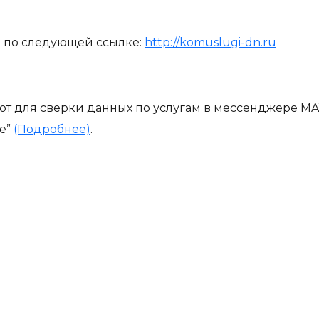
е по следующей ссылке:
http://komuslugi-dn.ru
от для сверки данных по услугам в мессенджере MA
те”
(Подробнее)
.