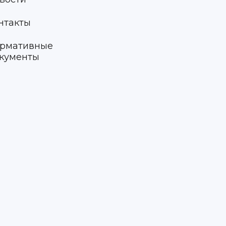
нтакты
рмативные
кументы