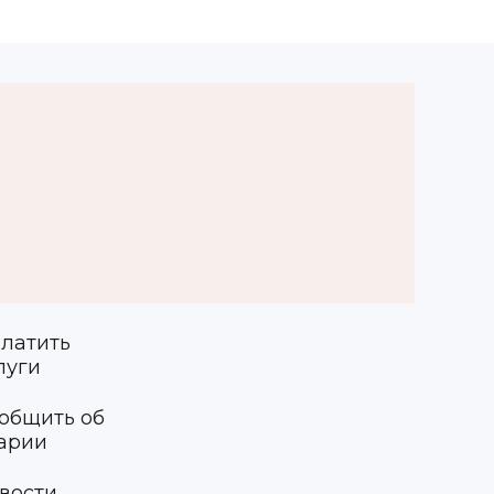
латить
луги
общить об
арии
вости