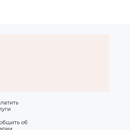
латить
луги
общить об
арии