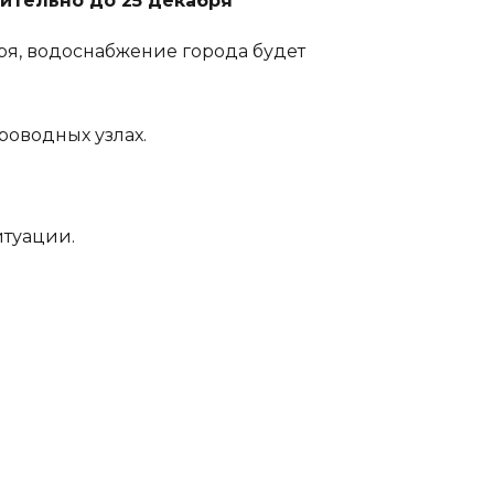
ительно до 25 декабря
ря, водоснабжение города будет
роводных узлах.
итуации.