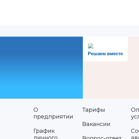
Решаем вместе
О
Тарифы
Оп
предприятии
ус
Вакансии
График
Со
личного
ав
Вопрос-ответ