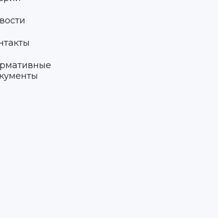
вости
нтакты
рмативные
кументы