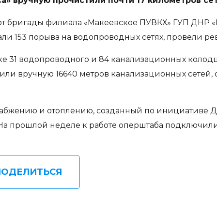
а» вручную прочистили почти 17 километров се
от бригады филиала «Макеевское ПУВКХ» ГУП ДНР «В
и 153 порыва на водопроводных сетях, провели ре
е 31 водопроводного и 84 канализационных колодце
стили вручную 16640 метров канализационных сете
набжению и отоплению, созданный по инициативе 
х. На прошлой неделе к работе оперштаба подключил
ПОДЕЛИТЬСЯ