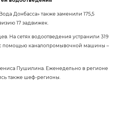
тей водоотведения
ода Донбасса» также заменили 175,5
визию 17 задвижек.
в. На сетях водоотведения устранили 319
й, с помощью каналопромывочной машины –
Дениса Пушилина. Еженедельно в регионе
ись также шеф-регионы.