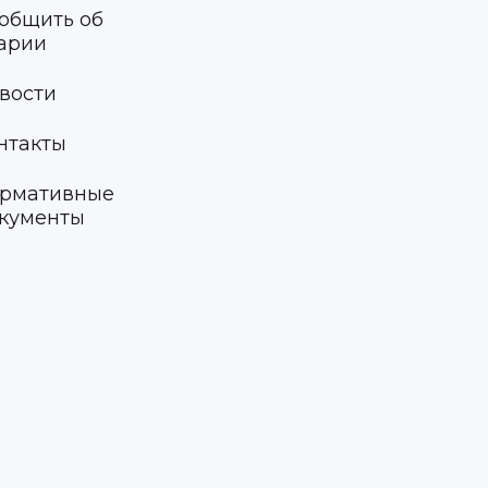
общить об
арии
вости
нтакты
рмативные
кументы