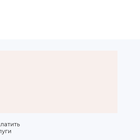
латить
луги