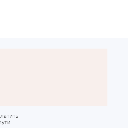
латить
луги