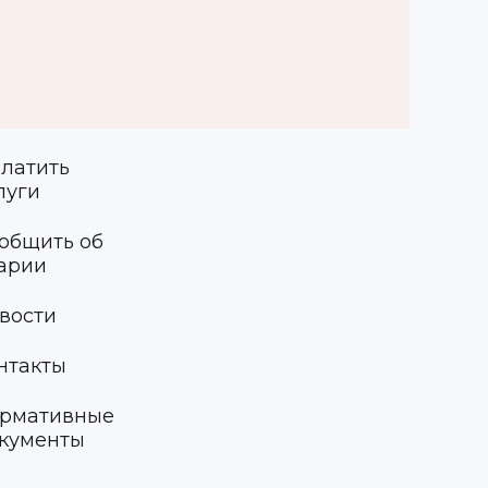
латить
луги
общить об
арии
вости
нтакты
рмативные
кументы