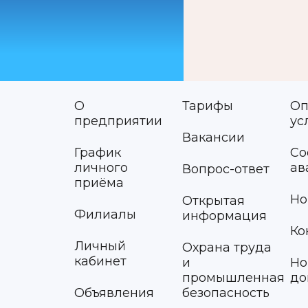
О
Тарифы
Оп
предприятии
ус
Вакансии
График
Со
личного
ав
Вопрос-ответ
приёма
Но
Открытая
Филиалы
информация
Ко
Личный
Охрана труда
кабинет
и
Но
промышленная
до
Объявления
безопасность