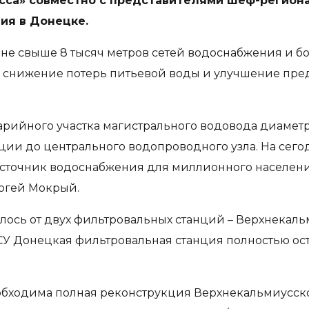
са» совместно с представителями шеф-региона 
ия в Донецке.
не свыше 8 тысяч метров сетей водоснабжения и бо
снижение потерь питьевой воды и улучшение пред
рийного участка магистрального водовода диаметро
ии до центрального водопроводного узла. На сег
сточник водоснабжения для миллионного населени
ргей Мокрый.
ось от двух фильтровальных станций – Верхнекальм
У Донецкая фильтровальная станция полностью оста
бходима полная реконструкция Верхнекальмиусско