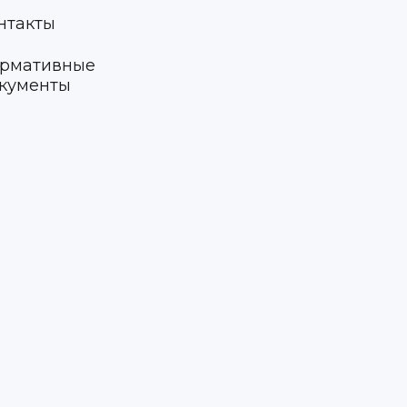
нтакты
рмативные
кументы