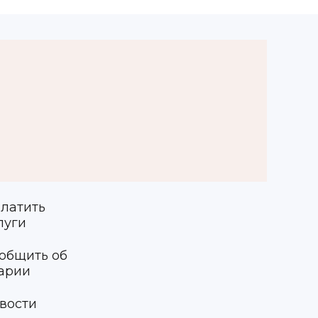
латить
луги
общить об
арии
вости