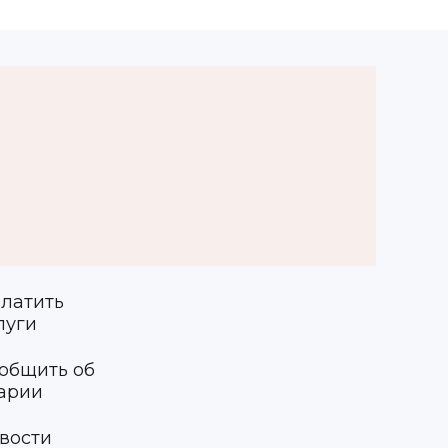
латить
луги
общить об
арии
вости