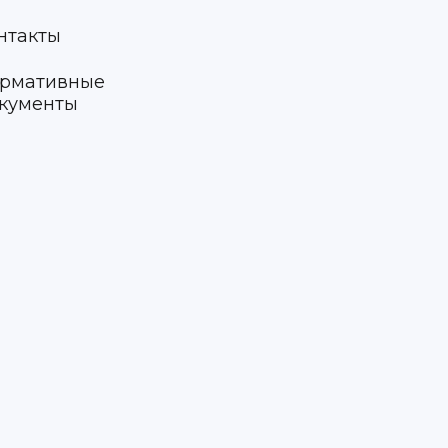
нтакты
рмативные
кументы