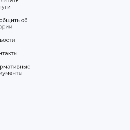
латить
луги
общить об
арии
вости
нтакты
рмативные
кументы