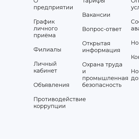
О
Тарифы
Оп
предприятии
ус
Вакансии
График
Со
личного
ав
Вопрос-ответ
приёма
Но
Открытая
Филиалы
информация
Ко
Личный
Охрана труда
кабинет
и
Но
промышленная
до
Объявления
безопасность
Противодействие
коррупции