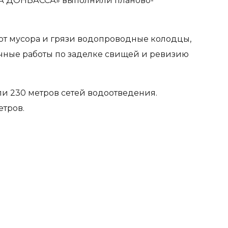
ДА ДОНБАССА» выполнили планово-
от мусора и грязи водопроводные колодцы,
чные работы по заделке свищей и ревизию
ли 230 метров сетей водоотведения.
етров.