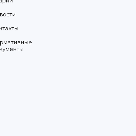
арии
вости
нтакты
рмативные
кументы