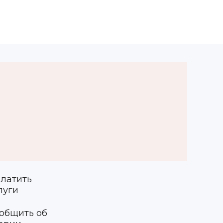
латить
луги
общить об