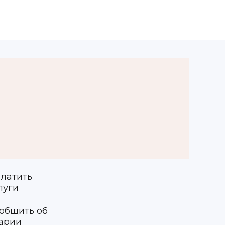
латить
луги
общить об
арии