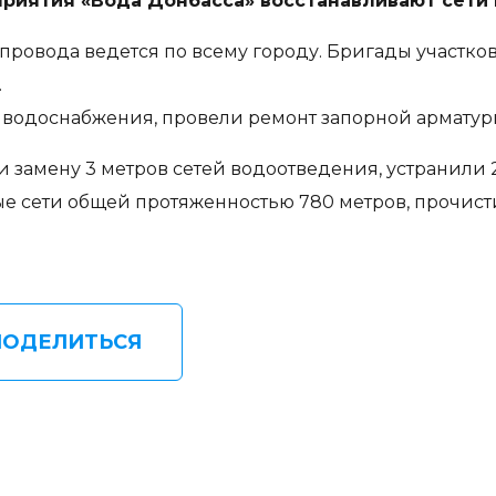
риятия «Вода Донбасса» восстанавливают сети 
опровода ведется по всему городу. Бригады участк
.
х водоснабжения, провели ремонт запорной армату
замену 3 метров сетей водоотведения, устранили 2
сети общей протяженностью 780 метров, прочист
ПОДЕЛИТЬСЯ