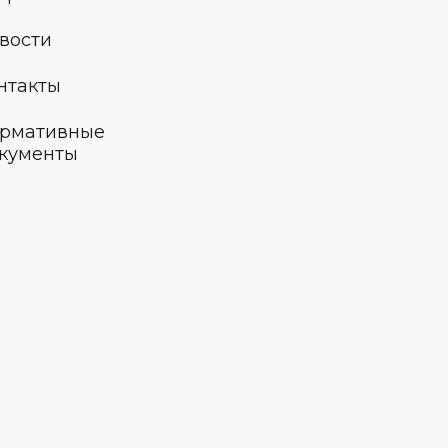
вости
нтакты
рмативные
кументы