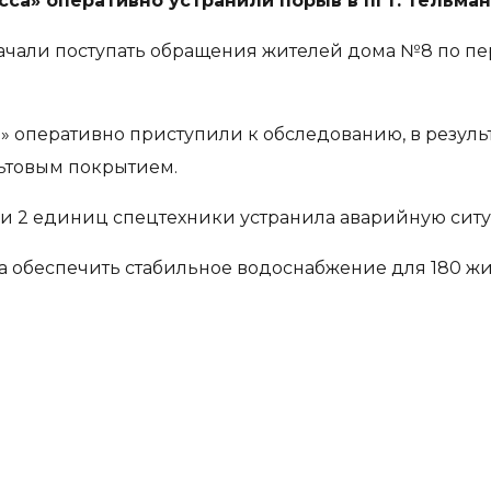
са» оперативно устранили порыв в пгт. Тельма
чали поступать обращения жителей дома №8 по пер
 оперативно приступили к обследованию, в резуль
ьтовым покрытием.
 и 2 единиц спецтехники устранила аварийную ситу
а обеспечить стабильное водоснабжение для 180 жи