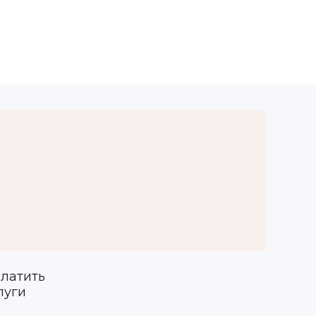
латить
луги