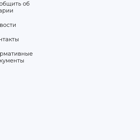
общить об
арии
вости
нтакты
рмативные
кументы