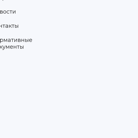
вости
нтакты
рмативные
кументы