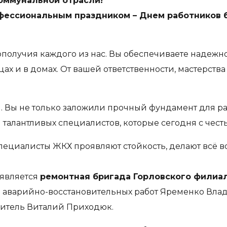
оммунальной отрасли!
фессиональным праздником – Днем работников 
агополучия каждого из нас. Вы обеспечиваете наде
ах и в домах. От вашей ответственности, мастерства
и. Вы не только заложили прочный фундамент для 
я талантливых специалистов, которые сегодня с чес
пециалисты ЖКХ проявляют стойкость, делают всё
является
ремонтная бригада Горловского филиал
 аварийно-восстановительных работ Яременко Влад
дитель Виталий Приходюк.