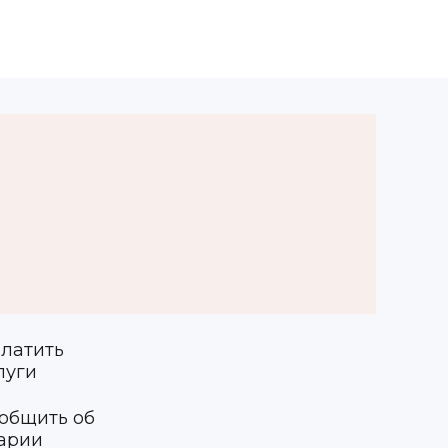
латить
луги
общить об
арии