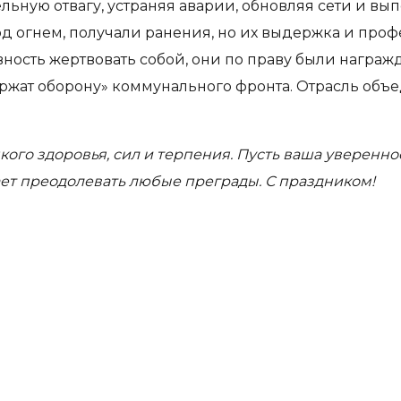
ьную отвагу, устраняя аварии, обновляя сети и вы
под огнем, получали ранения, но их выдержка и пр
вность жертвовать собой, они по праву были награж
ержат оборону» коммунального фронта. Отрасль объ
го здоровья, сил и терпения. Пусть ваша увереннос
ет преодолевать любые преграды. С праздником!