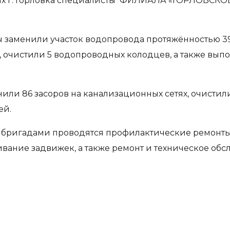
тях г. Горловка специалисты ФИЛИАЛА «ГОРЛОВСК
заменили участок водопровода протяжённостью 39
, очистили 5 водопроводных колодцев, а также вы
или 86 засоров на канализационных сетях, очисти
ей.
 бригадами проводятся профилактические ремонты
вание задвижек, а также ремонт и техническое об