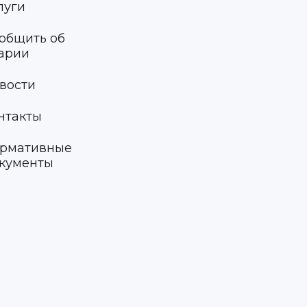
луги
общить об
арии
вости
нтакты
рмативные
кументы