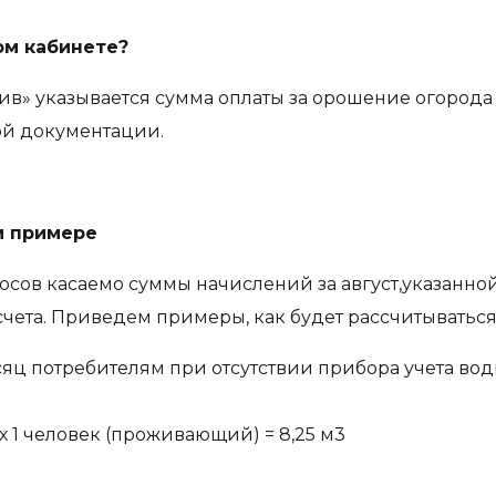
ом кабинете?
ив» указывается сумма оплаты за орошение огорода 
кой документации.
м примере
осов касаемо суммы начислений за август,указанно
чета. Приведем примеры, как будет рассчитываться 
есяц потребителям при отсутствии прибора учета во
а) х 1 человек (проживающий) = 8,25 м3