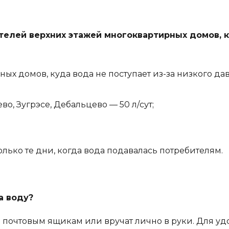
телей верхних этажей многоквартирных домов, ку
х домов, куда вода не поступает из-за низкого дав
о, Зугрэсе, Дебальцево — 50 л/сут;
олько те дни, когда вода подавалась потребителям.
а воду?
о почтовым ящикам или вручат лично в руки. Для удо