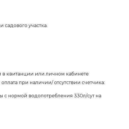
и садового участка.
й в квитанции или личном кабинете
оплата при наличии/ отсутствии счетчика:
ды с нормой водопотребления 330л/сут на