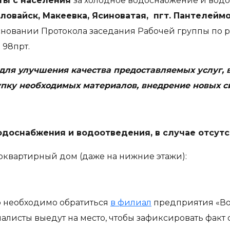
ты с населения
за холодное водоснабжение и вод
Иловайск, Макеевка, Ясиноватая, пгт. Пантелейм
основании Протокола заседания Рабочей группы по
 98прт.
ля улучшения качества предоставляемых услуг, в
упку необходимых материалов, внедрение новых с
водоснабжения и водоотведения, в случае отсут
гоквартирный дом (даже на нижние этажи):
о необходимо обратиться
в филиал
предприятия «Вод
листы выедут на место, чтобы зафиксировать факт о