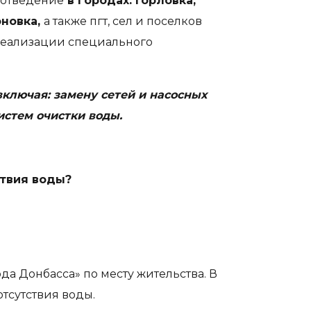
оотведение
в городах: Горловка,
оновка,
а также пгт, сел и поселков
 реализации специального
ключая: замену сетей и насосных
истем очистки воды.
ствия воды?
а Донбасса» по месту жительства. В
тсутствия воды.