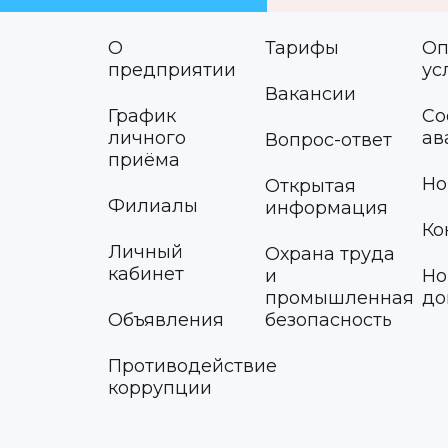
О
Тарифы
Оп
предприятии
ус
Вакансии
График
Со
личного
ав
Вопрос-ответ
приёма
Но
Открытая
Филиалы
информация
Ко
Личный
Охрана труда
кабинет
и
Но
промышленная
до
Объявления
безопасность
Противодействие
коррупции