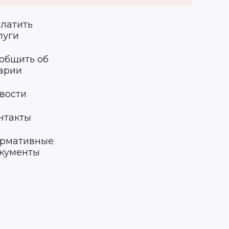
латить
луги
общить об
арии
вости
нтакты
рмативные
кументы