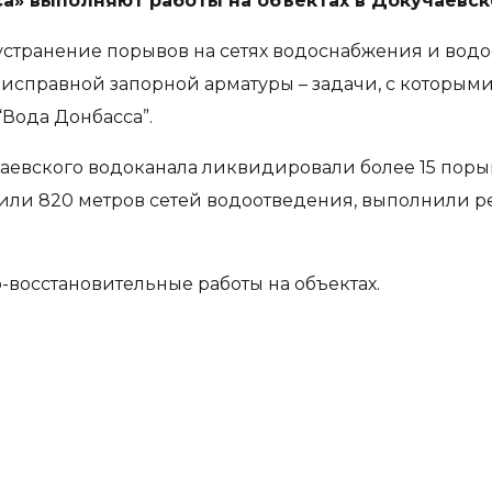
а» выполняют работы на объектах в Докучаевск
устранение порывов на сетях водоснабжения и вод
еисправной запорной арматуры – задачи, с которым
Вода Донбасса”.
вского водоканала ликвидировали более 15 порыво
стили 820 метров сетей водоотведения, выполнили 
восстановительные работы на объектах.