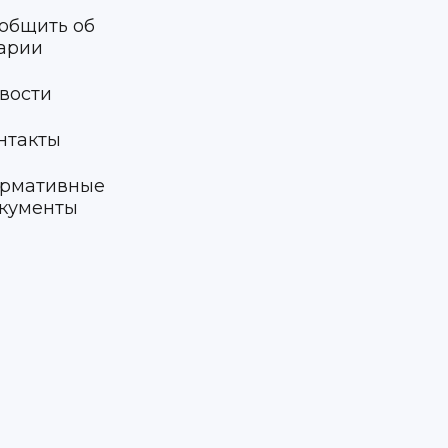
общить об
арии
вости
нтакты
рмативные
кументы