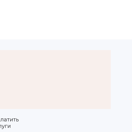
латить
луги