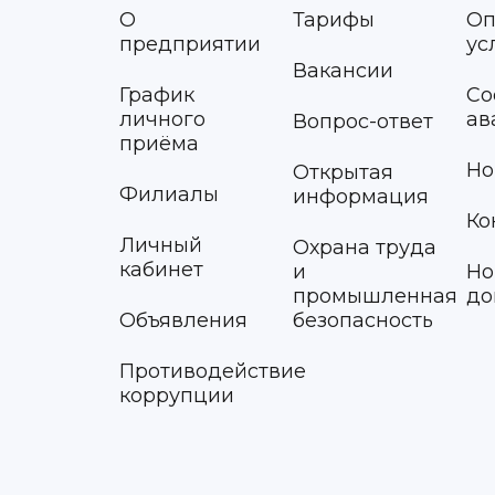
О
Тарифы
Оп
предприятии
ус
Вакансии
График
Со
личного
ав
Вопрос-ответ
приёма
Но
Открытая
Филиалы
информация
Ко
Личный
Охрана труда
кабинет
и
Но
промышленная
до
Объявления
безопасность
Противодействие
коррупции