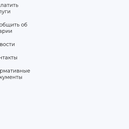
латить
луги
общить об
арии
вости
нтакты
рмативные
кументы