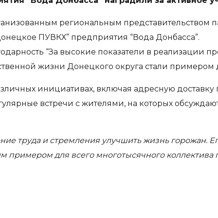
ятия “Вода Донбасса” наградили за активное у
анизованным региональным представительством пар
Донецкое ПУВКХ” предприятия “Вода Донбасса”.
дарность “За высокие показатели в реализации прое
твенной жизни Донецкого округа стали примером 
азличных инициативах, включая адресную доставку 
егулярные встречи с жителями, на которых обсужда
ние труда и стремления улучшить жизнь горожан. Ег
 примером для всего многотысячного коллектива 