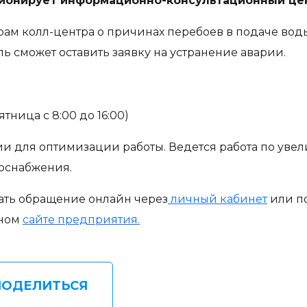
ионирует информационно-консультационный це
м колл-центра о причинах перебоев в подаче воды,
ль сможет оставить заявку на устранение аварии.
тница с 8:00 до 16:00)
и для оптимизации работы. Ведется работа по уве
оснабжения.
ать обращение онлайн через
личный кабинет
или по
ьном
сайте предприятия.
ПОДЕЛИТЬСЯ