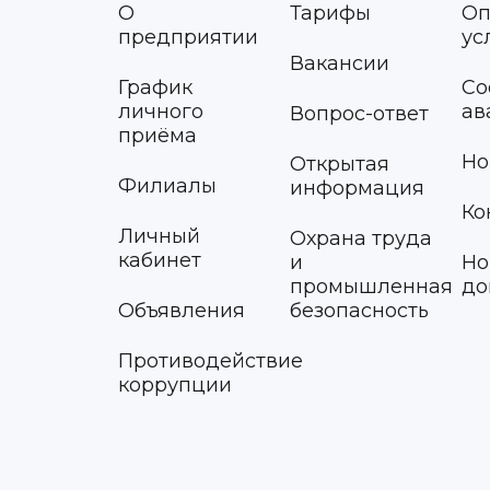
О
Тарифы
Оп
предприятии
ус
Вакансии
График
Со
личного
ав
Вопрос-ответ
приёма
Но
Открытая
Филиалы
информация
Ко
Личный
Охрана труда
кабинет
и
Но
промышленная
до
Объявления
безопасность
Противодействие
коррупции