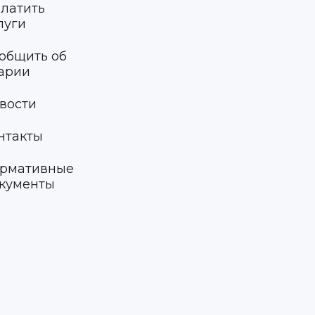
латить
луги
общить об
арии
вости
нтакты
рмативные
кументы