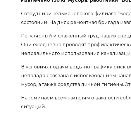
Извлечено 130 кг мусора: работники “В
Сотрудники Тельмановского филиала “Вод
состоянии. На днях ремонтная бригада изв
Регулярный и слаженный труд наших специ
Они ежедневно проводят профилактические
неправильного использования канализаци
В условиях подачи воды по графику риск в
неполадок связана с использованием кана
мусор, а также средства личной гигиены. 
Напоминаем всем жителям о важности соб
ситуаций.