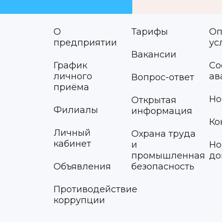
О
Тарифы
Оп
предприятии
ус
Вакансии
График
Со
личного
ав
Вопрос-ответ
приёма
Но
Открытая
Филиалы
информация
Ко
Личный
Охрана труда
кабинет
и
Но
промышленная
до
Объявления
безопасность
Противодействие
коррупции