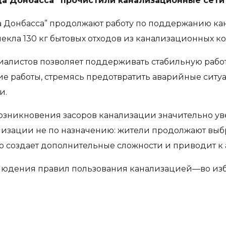
ода Донбасса” прочистили канализационные сети
а Донбасса” продолжают работу по поддержанию ка
лекла 130 кг бытовых отходов из канализационных к
алистов позволяет поддерживать стабильную рабо
 работы, стремясь предотвратить аварийные ситуац
и.
озникновения засоров канализации значительно уве
лизации не по назначению: жители продолжают выб
Это создает дополнительные сложности и приводит 
людения правил пользования канализацией—во изб