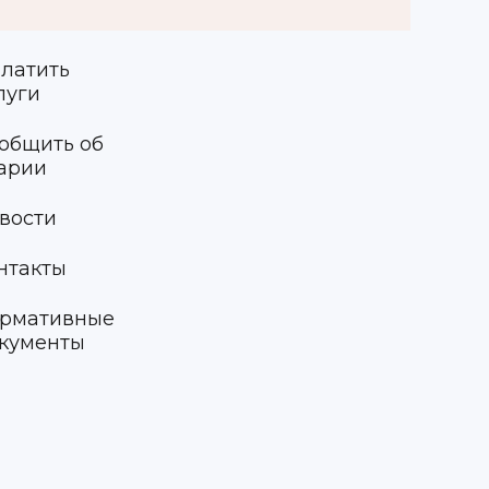
латить
луги
общить об
арии
вости
нтакты
рмативные
кументы