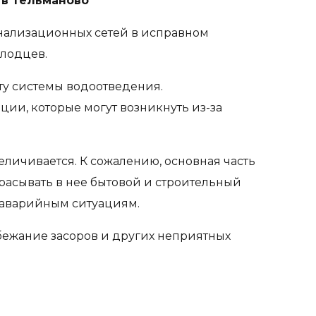
 в Тельманово
нализационных сетей в исправном
олодцев.
ту системы водоотведения.
ии, которые могут возникнуть из-за
личивается. К сожалению, основная часть
расывать в нее бытовой и строительный
к аварийным ситуациям.
ежание засоров и других неприятных