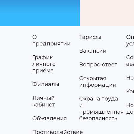
О
Тарифы
Оп
предприятии
ус
Вакансии
График
Со
личного
ав
Вопрос-ответ
приёма
Но
Открытая
Филиалы
информация
Ко
Личный
Охрана труда
кабинет
и
Но
промышленная
до
Объявления
безопасность
Противодействие