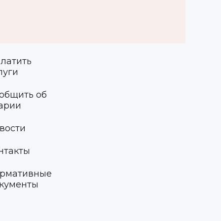
латить
луги
общить об
арии
вости
нтакты
рмативные
кументы