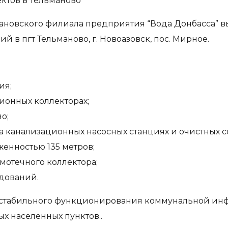
ктов в Тельманово
ановского филиала предприятия “Вода Донбасса” 
 в пгт Тельманово, г. Новоазовск, пос. Мирное.
ия;
ионных коллекторах;
о;
а канализационных насосных станциях и очистных с
енностью 135 метров;
мотечного коллектора;
дований.
 стабильного функционирования коммунальной ин
х населенных пунктов..