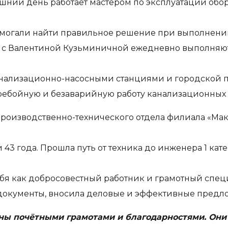
няшний день работает мастером по эксплуатации обо
могали найти правильное решение при выполнении
ве с Валентиной Кузьминичной ежедневно выполняю
нализационно-насосными станциями и городской пе
ребойную и безаварийную работу канализационных 
роизводственно-технического отдела филиала «Ма
 43 года. Прошла путь от техника до инженера 1 ка
бя как добросовестный работник и грамотный специ
документы, вносила деловые и эффективные предл
ы почётными грамотами и благодарностями. Они 