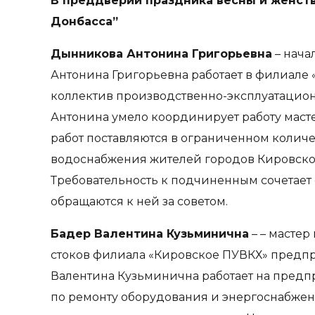
В преддверии праздника весны и женств
Донбасса”
Дынникова Антонина Григорьевна
– нача
Антонина Григорьевна работает в филиале 
коллектив производственно-эксплуатацио
Антонина умело координирует работу масте
работ поставляются в ограниченном колич
водоснабжения жителей городов Кировско
Требовательность к подчиненным сочетает 
обращаются к ней за советом.
Бадер Валентина Кузьминична
– – мастер
стоков филиала «Кировское ПУВКХ» предпр
Валентина Кузьминична работает на предпр
по ремонту оборудования и энергоснабжени