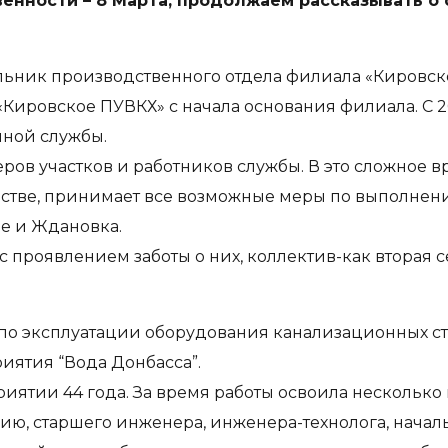
енности – 8 Марта, продолжаем рассказывать о
льник производственного отдела филиала «Кировск
«Кировское ПУВКХ» с начала основания филиала. С 2
нной службы.
ров участков и работников службы. В это сложное 
естве, принимает все возможные меры по выполнен
е и Ждановка.
с проявлением заботы о них, коллектив-как вторая 
 по эксплуатации оборудования канализационных с
иятия “Вода Донбасса”.
иятии 44 года. За время работы освоила несколько
ю, старшего инженера, инженера-технолога, началь