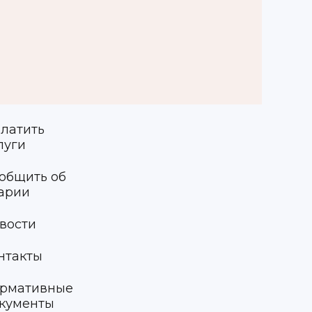
латить
луги
общить об
арии
вости
нтакты
рмативные
кументы