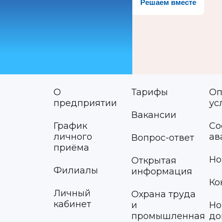
Решаем вместе
О
Тарифы
Оп
предприятии
ус
Вакансии
График
Со
личного
ав
Вопрос-ответ
приёма
Но
Открытая
Филиалы
информация
Ко
Личный
Охрана труда
кабинет
и
Но
промышленная
до