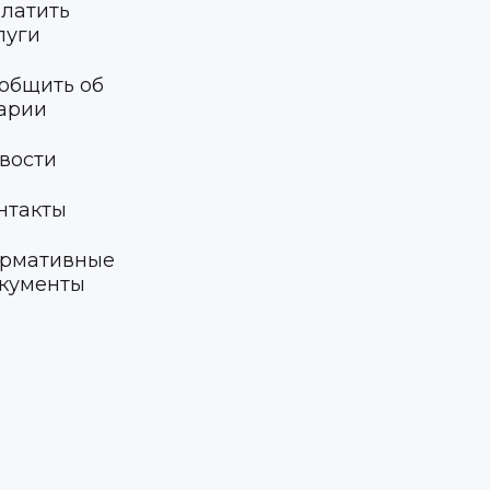
латить
луги
общить об
арии
вости
нтакты
рмативные
кументы