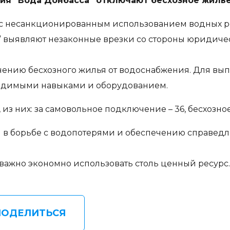
тия “Вода Донбасса” отключают бесхозное жиль
 с несанкционированным использованием водных р
” выявляют незаконные врезки со стороны юридичес
ючению бесхозного жилья от водоснабжения. Для вы
одимыми навыками и оборудованием.
из них: за самовольное подключение – 36, бесхозное
 в борьбе с водопотерями и обеспечению справедл
ажно экономно использовать столь ценный ресурс. 
ПОДЕЛИТЬСЯ