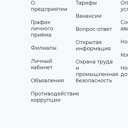
О
Тарифы
Оп
предприятии
ус
Вакансии
График
Со
личного
ав
Вопрос-ответ
приёма
Но
Открытая
Филиалы
информация
Ко
Личный
Охрана труда
кабинет
и
Но
промышленная
до
Объявления
безопасность
Противодействие
коррупции