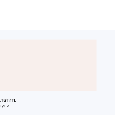
латить
луги