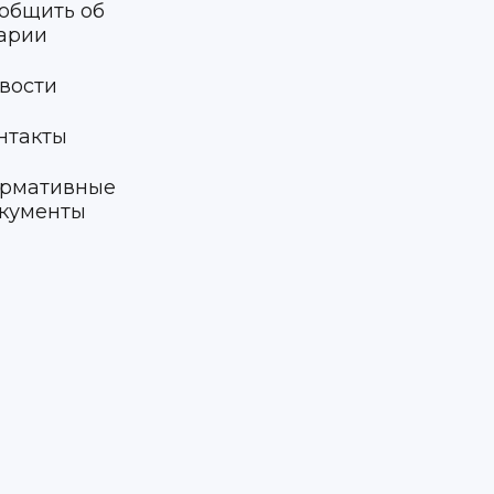
общить об
арии
вости
нтакты
рмативные
кументы