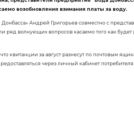
на, представители предприятия “Вода Донбасс
аемо возобновления взимания платы за воду.
Донбасса» Андрей Григорьев совместно с предста
ли ряд волнующих вопросов касаемо того как будет
что квитанции за август разнесут по почтовым ящик
предоставляться через личный кабинет потребителя