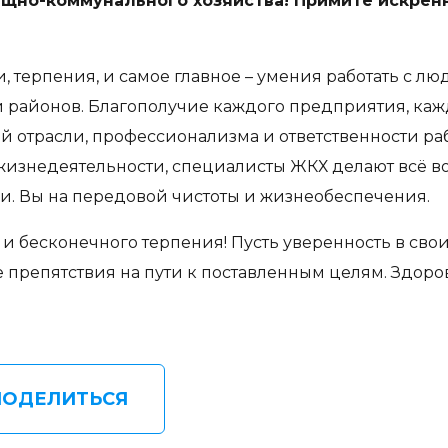
щно-коммунального хозяйства! Примите искрен
 терпения, и самое главное – умения работать с л
 районов. Благополучие каждого предприятия, кажд
отрасли, профессионализма и ответственности ра
 жизнедеятельности, специалисты ЖКХ делают всё в
и. Вы на передовой чистоты и жизнеобеспечения.
и бесконечного терпения! Пусть уверенность в своих
препятствия на пути к поставленным целям. Здоровь
ПОДЕЛИТЬСЯ