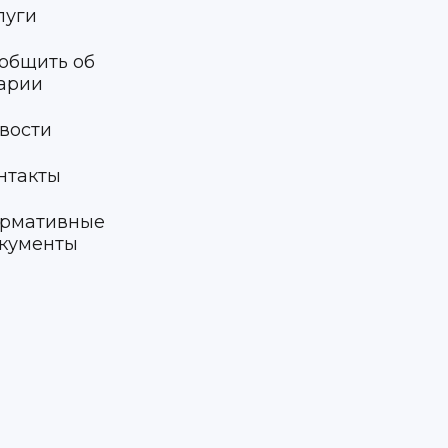
луги
общить об
арии
вости
нтакты
рмативные
кументы